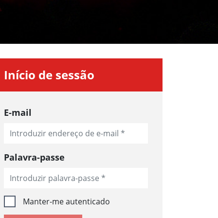
Início de sessão
E-mail
Palavra-passe
Manter-me autenticado