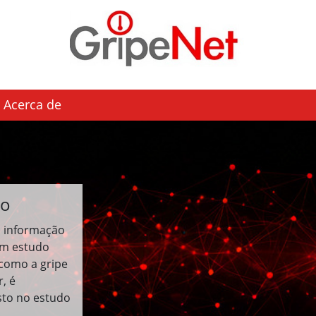
Acerca de
do
a informação
um estudo
 como a gripe
, é
sto no estudo